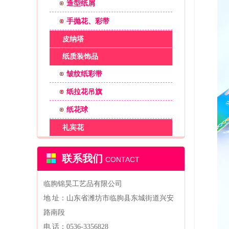
造型纸屑
手抛花、彩带
皮纳塔
纸质装饰品
皱纹纸彩带
纸拉花吊旗
纸花球
礼宾花
联系我们
CONTACT
临朐锦昊工艺品有限公司
地 址：山东省潍坊市临朐县东城街道兴安
路南段
电 话：0536-3356828