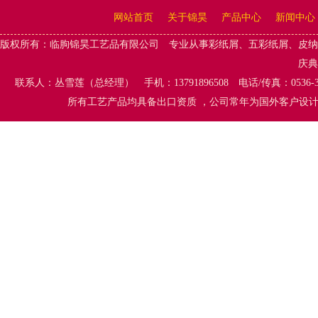
网站首页
关于锦昊
产品中心
新闻中心
版权所有：
临朐锦昊工艺品有限公司
专业从事
彩纸屑、五彩纸屑
、
皮纳
庆典
联系人：丛雪莲（总经理） 手机：13791896508 电话/传真：0536-
所有工艺产品均具备出口资质 ，公司常年为国外客户设计