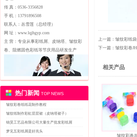
传 真：0536-3356828
手 机：13791896508
联系人：丛雪莲（总经理）
网 址：www.lqjhgyp.com
上一篇：
皱纹彩纸袋JH
主 营：专业从事彩纸屑、皮纳塔、皱纹彩
下一篇：
皱纹彩卷JH-
卷、阻燃固色彩纸等节庆用品研发生产
相关产品
热门新闻
TOP NEWS
皱纹彩卷纸纸花制作教程
皱纹纸制作彩虹层层裙（皮纳塔裙子）
锦昊工艺品有限公司大量生产批发彩纸屑
梦见五彩纸屑是好兆头
皱纹彩卷JH