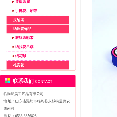
造型纸屑
手抛花、彩带
皮纳塔
纸质装饰品
皱纹纸彩带
纸拉花吊旗
纸花球
礼宾花
联系我们
CONTACT
临朐锦昊工艺品有限公司
地 址：山东省潍坊市临朐县东城街道兴安
路南段
电 话：0536-3356828