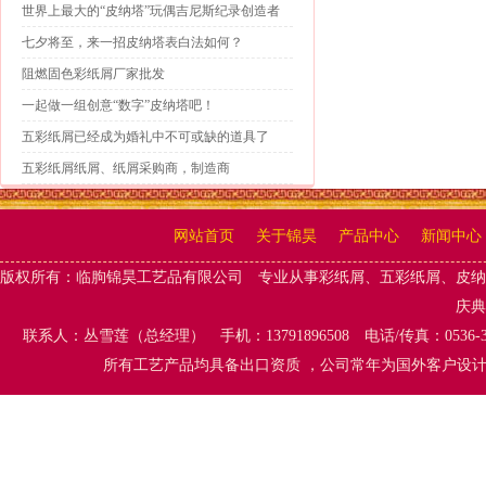
世界上最大的“皮纳塔”玩偶吉尼斯纪录创造者
七夕将至，来一招皮纳塔表白法如何？
阻燃固色彩纸屑厂家批发
一起做一组创意“数字”皮纳塔吧！
五彩纸屑已经成为婚礼中不可或缺的道具了
五彩纸屑纸屑、纸屑采购商，制造商
网站首页
关于锦昊
产品中心
新闻中心
版权所有：
临朐锦昊工艺品有限公司
专业从事
彩纸屑、五彩纸屑
、
皮纳
庆典
联系人：丛雪莲（总经理） 手机：13791896508 电话/传真：0536-
所有工艺产品均具备出口资质 ，公司常年为国外客户设计