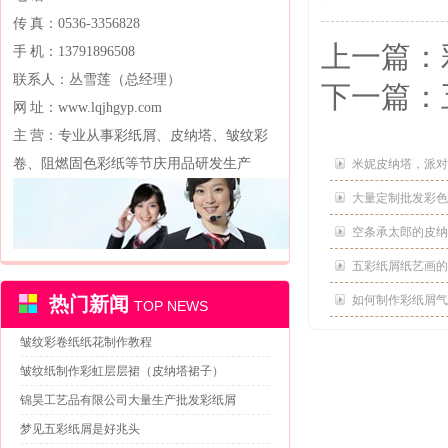
传 真：0536-3356828
上一篇：
手 机：13791896508
联系人：丛雪莲（总经理）
下一篇：
网 址：www.lqjhgyp.com
主 营：专业从事彩纸屑、皮纳塔、皱纹彩
卷、阻燃固色彩纸等节庆用品研发生产
米妮皮纳塔，派对用品
大量定制批发彩色
空条承太郎的皮纳塔pi
五彩纸屑纸艺画的d
热门新闻
如何制作彩纸屑气
TOP NEWS
皱纹彩卷纸纸花制作教程
皱纹纸制作彩虹层层裙（皮纳塔裙子）
锦昊工艺品有限公司大量生产批发彩纸屑
梦见五彩纸屑是好兆头