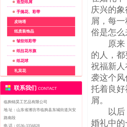
造型纸屑
庆兴的象
手抛花、彩带
屑，每一
皮纳塔
俗是怎么
纸质装饰品
皱纹纸彩带
原来，
纸拉花吊旗
的人，都
纸花球
祝福新人
礼宾花
袭这个风
托着良好
联系我们
CONTACT
屑。
临朐锦昊工艺品有限公司
以后，
地 址：山东省潍坊市临朐县东城街道兴安
路南段
婚礼中的
电 话：0536-3356828