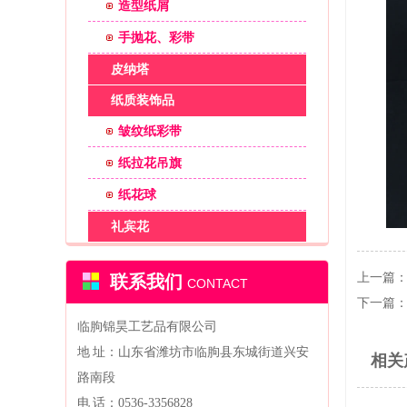
造型纸屑
手抛花、彩带
皮纳塔
纸质装饰品
皱纹纸彩带
纸拉花吊旗
纸花球
礼宾花
上一篇
联系我们
CONTACT
下一篇
临朐锦昊工艺品有限公司
地 址：山东省潍坊市临朐县东城街道兴安
相关
路南段
电 话：0536-3356828