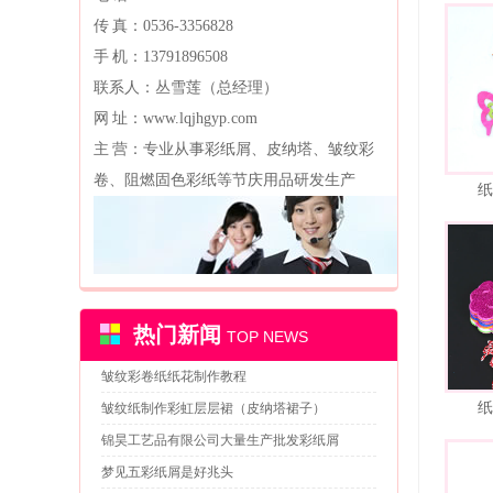
传 真：0536-3356828
手 机：13791896508
联系人：丛雪莲（总经理）
网 址：www.lqjhgyp.com
主 营：专业从事彩纸屑、皮纳塔、皱纹彩
卷、阻燃固色彩纸等节庆用品研发生产
纸
热门新闻
TOP NEWS
皱纹彩卷纸纸花制作教程
纸
皱纹纸制作彩虹层层裙（皮纳塔裙子）
锦昊工艺品有限公司大量生产批发彩纸屑
梦见五彩纸屑是好兆头